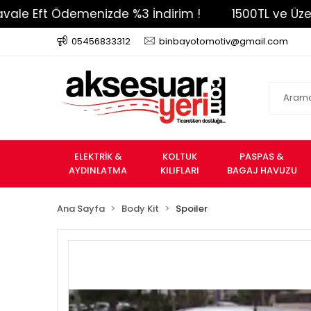
ft Ödemenizde %3 İndirim !
1500TL ve Üzeri Ücre
05456833312
binbayotomotiv@gmail.com
ELEKTRİK &
KOLTUK
PASPAS &
AYDINLATMA
KILIFLARI
BAGAJ HAVUZU
Ana Sayfa
Body Kit
Spoiler