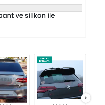
bant ve silikon ile
KARGO
KARG
BEDAVA
BEDAV