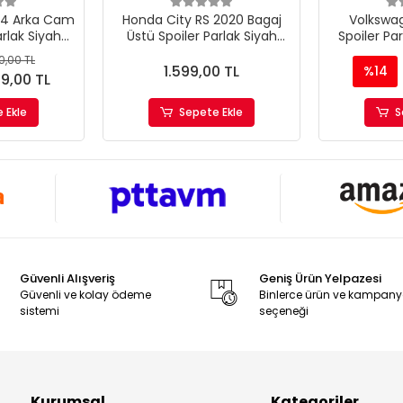
e4 Arka Cam
Honda City RS 2020 Bagaj
Volkswa
arlak Siyah
Üstü Spoiler Parlak Siyah
Spoiler Par
er
Boyalı İthal Ürün Plastik
İthal 
0,00 TL
1.599,00 TL
%14
99,00 TL
 Ekle
Sepete Ekle
S
Güvenli Alışveriş
Geniş Ürün Yelpazesi
Güvenli ve kolay ödeme
Binlerce ürün ve kampan
sistemi
seçeneği
Kurumsal
Kategoriler