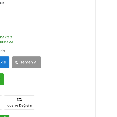
cus
KARGO
BEDAVA
rle
Ekle
Hemen Al
R
İade ve Değişim