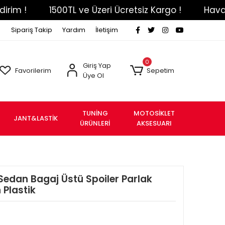
1500TL ve Üzeri Ücretsiz Kargo !
Havale Eft
Sipariş Takip
Yardım
İletişim
0
Giriş Yap
Favorilerim
Sepetim
Üye Ol
TUNİNG
MOTOSİKLET
JANT&LASTİK
ÜRÜNLERİ
AKSESUARI
Sedan Bagaj Üstü Spoiler Parlak
 Plastik