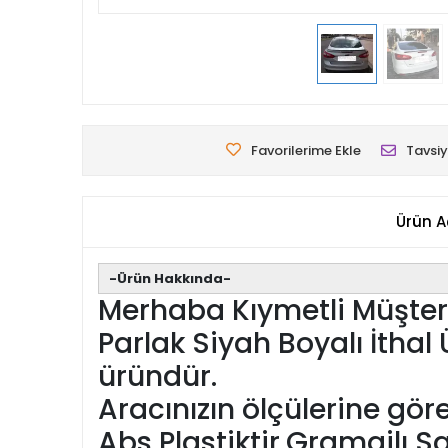
Favorilerime Ekle
Tavsiy
Ürün A
-Ürün Hakkında-
Merhaba Kıymetli Müşteri
Parlak Siyah Boyalı İthal Ü
üründür.
Aracınızın ölçülerine gö
Abs Plastiktir.Gramajlı S