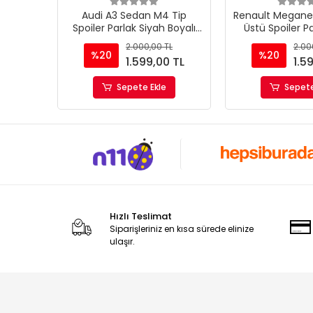
Audi A3 Sedan M4 Tip
Renault Megan
Spoiler Parlak Siyah Boyalı
Üstü Spoiler P
İthal Ürün Plastik
Spoyl
2.000,00 TL
2.00
%20
%20
1.599,00 TL
1.5
Sepete Ekle
Sepete
Hızlı Teslimat
Siparişleriniz en kısa sürede elinize
ulaşır.