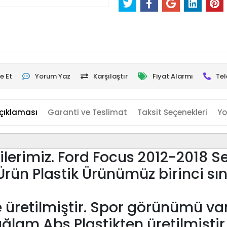
e Et
Yorum Yaz
Karşılaştır
Fiyat Alarmı
Tel
çıklaması
Garanti ve Teslimat
Taksit Seçenekleri
Yo
lerimiz. Ford Focus 2012-2018 S
rün Plastik Ürünümüz birinci sınıf
re üretilmiştir. Spor görünümü 
ağlam Abs Plastikten üretilmiştir