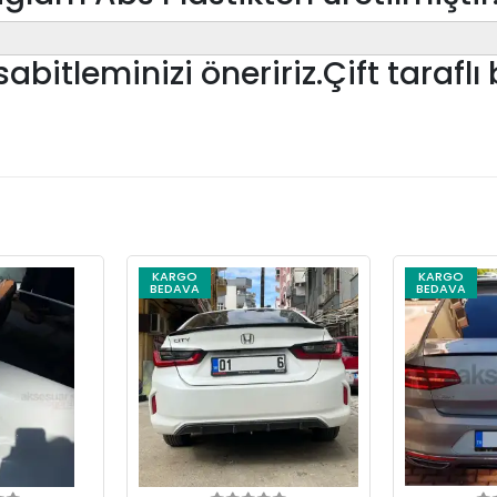
abitleminizi öneririz.Çift taraflı 
KARGO
KARGO
BEDAVA
BEDAVA