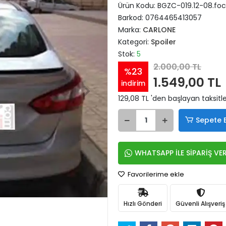
Ürün Kodu:
BGZC-019.12-08.fo
Barkod:
0764465413057
Marka:
CARLONE
Kategori:
Spoiler
Stok:
5
2.000,00 TL
%23
1.549,00 TL
indirim
129,08 TL 'den başlayan taksitle
Sepete 
WHATSAPP İLE SİPARİŞ VE
Favorilerime ekle
Hızlı Gönderi
Güvenli Alışveriş