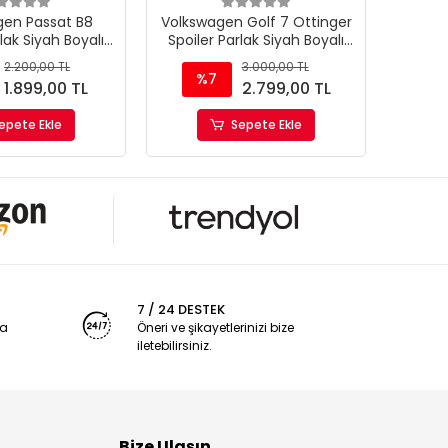
gen Passat B8
Volkswagen Golf 7 Ottinger
Bmw F1
lak Siyah Boyalı
Spoiler Parlak Siyah Boyalı
Spoile
Ürün Plastik
İthal Ürün Plastik
İ
2.200,00 TL
3.000,00 TL
%7
1.899,00 TL
2.799,00 TL
epete Ekle
Sepete Ekle
7 / 24 DESTEK
ya
Öneri ve şikayetlerinizi bize
iletebilirsiniz.
Bize Ulaşın