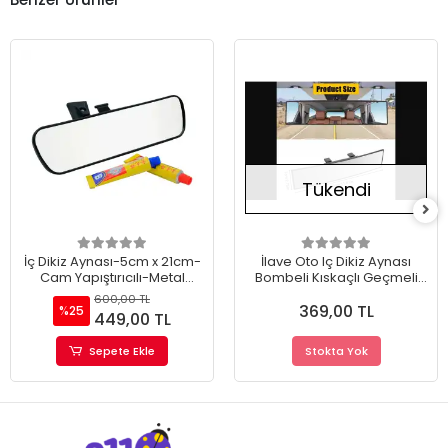
Tükendi
İç Dikiz Aynası-5cm x 21cm-
İlave Oto Iç Dikiz Aynası
Cam Yapıştırıcılı-Metal
Bombeli Kıskaçlı Geçmeli
Bacaklı
Model 30cm
600,00 TL
369,00 TL
%25
449,00 TL
Sepete Ekle
Stokta Yok