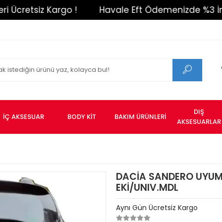
etsiz Kargo !
Havale Eft Ödemenizde %3 İndirim 
DIŞ
İÇ AKSESUAR
BODY KİT
BAKIM ÜRÜNLERİ
AKSESUARLAR
DACİA SANDERO UYUM
EKİ/UNIV.MDL
Aynı Gün Ücretsiz Kargo