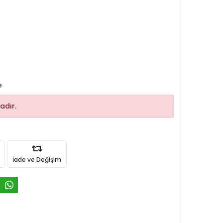
e
adır.
İade ve Değişim