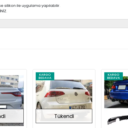
e silikon ile uygulama yapılabilir.
NİZ.
KARGO
KARGO
BEDAVA
BEDAVA
Stokta Yok
Stokta Yok
di
Tükendi