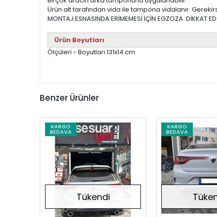
Birçok aracın arka tamponuna uygulanabilir.
Ürün alt tarafından vida ile tampona vidalanır. Gerekirs
MONTAJ ESNASINDA ERİMEMESİ İÇİN EGZOZA DİKKAT EDİ
Ürün Boyutları
Ölçüleri - Boyutları 131x14 cm
Benzer Ürünler
KARGO
KARGO
BEDAVA
BEDAVA
Stokta Yok
Tükendi
Tüken