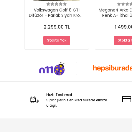
Volkswagen Golf 8 GTI
Megane4 Arka Di
Difüzör - Parlak Siyah Krom
Renk A+ İthal ü
Uçlu
Uyu
2.299,00 TL
1.499,0
Stokta Yok
Stokta 
Hızlı Teslimat
Siparişleriniz en kısa sürede elinize
ulaşır.