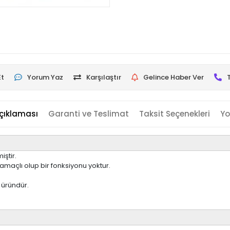
Et
Yorum Yaz
Karşılaştır
Gelince Haber Ver
çıklaması
Garanti ve Teslimat
Taksit Seçenekleri
Yo
iştir.
maçlı olup bir fonksiyonu yoktur.
 üründür.