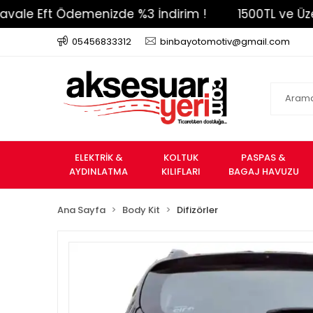
Eft Ödemenizde %3 İndirim !
1500TL ve Üzeri Ücr
05456833312
binbayotomotiv@gmail.com
ELEKTRİK &
KOLTUK
PASPAS &
AYDINLATMA
KILIFLARI
BAGAJ HAVUZU
Ana Sayfa
Body Kit
Difizörler