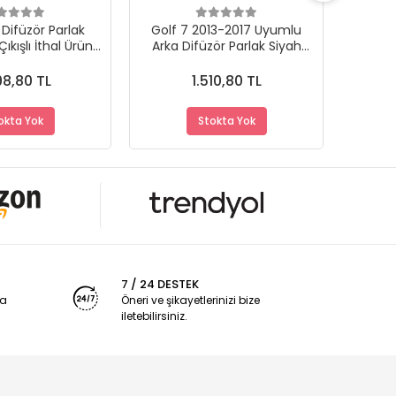
Difüzör Parlak
Golf 7 2013-2017 Uyumlu
Megan
Çıkışlı İthal Ürün
Arka Difüzör Parlak Siyah
Renk 
no Black
Krom Uçlu
98,80 TL
1.510,80 TL
%
okta Yok
Stokta Yok
7 / 24 DESTEK
ya
Öneri ve şikayetlerinizi bize
iletebilirsiniz.