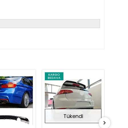
KARGO
KARG
BEDAVA
BEDAV
Stokta Yok
Stokta Yok
Tükendi