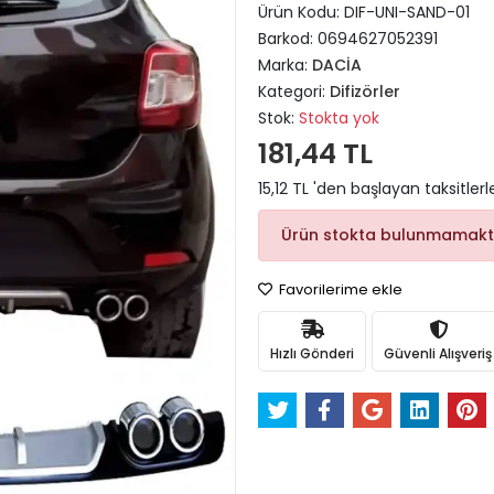
Ürün Kodu:
DIF-UNI-SAND-01
Barkod:
0694627052391
Marka:
DACİA
Kategori:
Difizörler
Stok:
Stokta yok
181,44 TL
15,12 TL 'den başlayan taksitlerl
Ürün stokta bulunmamakt
Favorilerime ekle
Hızlı Gönderi
Güvenli Alışveriş