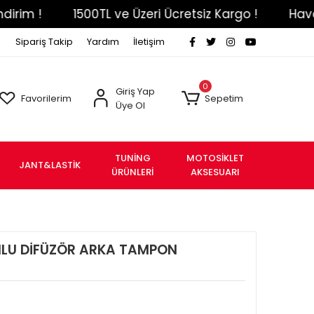
!
1500TL ve Üzeri Ücretsiz Kargo !
Havale Ef
Sipariş Takip
Yardım
İletişim
0
Giriş Yap
Favorilerim
Sepetim
Üye Ol
TUNİNG
MOTOSİKLET
JANT&LASTİK
ÜRÜNLERİ
AKSESUARI
LU DİFÜZÖR ARKA TAMPON