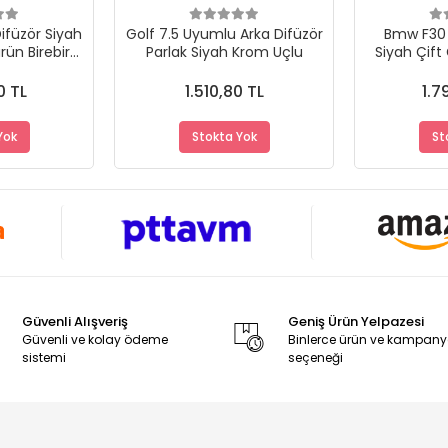
füzör Siyah
Golf 7.5 Uyumlu Arka Difüzör
Bmw F30 
rün Birebir
Parlak Siyah Krom Uçlu
Siyah Çift 
m
Pia
0 TL
1.510,80 TL
1.7
Yok
Stokta Yok
St
Güvenli Alışveriş
Geniş Ürün Yelpazesi
Güvenli ve kolay ödeme
Binlerce ürün ve kampan
sistemi
seçeneği