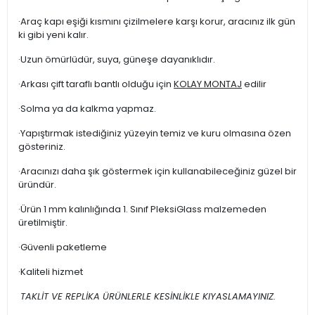
·Araç kapı eşiği kısmını çizilmelere karşı korur, aracınız ilk gün
ki gibi yeni kalır.
·Uzun ömürlüdür, suya, güneşe dayanıklıdır.
·Arkası çift taraflı bantlı olduğu için
KOLAY MONTAJ
edilir
·Solma ya da kalkma yapmaz.
·Yapıştırmak istediğiniz yüzeyin temiz ve kuru olmasına özen
gösteriniz.
·Aracınızı daha şık göstermek için kullanabileceğiniz güzel bir
üründür.
·Ürün 1 mm kalınlığında 1. Sınıf PleksiGlass malzemeden
üretilmiştir.
·Güvenli paketleme
·Kaliteli hizmet
TAKLİT VE REPLİKA ÜRÜNLERLE KESİNLİKLE KIYASLAMAYINIZ.