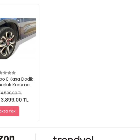
Stokta Yok
o E Kasa Dodik
murluk Koruma
aplama
4.500,00 TL
3.899,00 TL
okta Yok