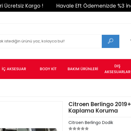
etsiz Kargo !
Havale Eft Ödemenizde %3 İndirim 
DIŞ
İÇ AKSESUAR
BODY KİT
BAKIM ÜRÜNLERİ
AKSESUARLAR
Citroen Berlingo 2019
Kaplama Koruma
Citroen Berlingo Dodik