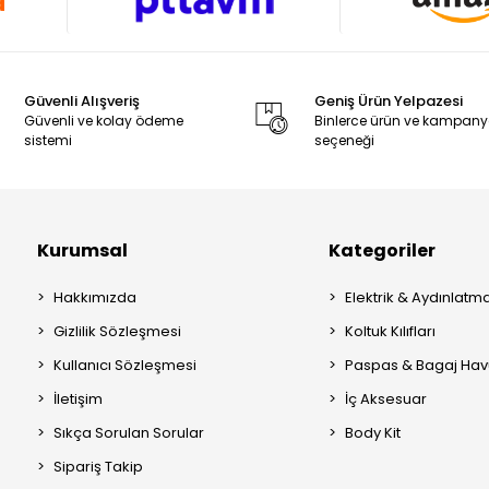
Güvenli Alışveriş
Geniş Ürün Yelpazesi
Güvenli ve kolay ödeme
Binlerce ürün ve kampan
sistemi
seçeneği
Kurumsal
Kategoriler
Hakkımızda
Elektrik & Aydınlatm
Gizlilik Sözleşmesi
Koltuk Kılıfları
Kullanıcı Sözleşmesi
Paspas & Bagaj Hav
İletişim
İç Aksesuar
Sıkça Sorulan Sorular
Body Kit
Sipariş Takip