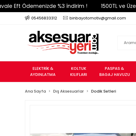
Eft Ödemenizde %3 İndirim !
1500TL ve Üzeri Ücr
05456833312
binbayotomotiv@gmail.com
ELEKTRİK &
KOLTUK
PASPAS &
AYDINLATMA
KILIFLARI
BAGAJ HAVUZU
Ana Sayfa
Dış Aksesuarlar
Dodik Setleri