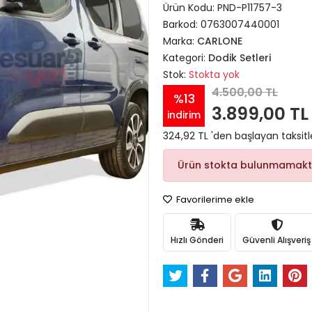
Ürün Kodu:
PND-P11757-3
Barkod:
0763007440001
Marka:
CARLONE
Kategori:
Dodik Setleri
Stok:
Stokta yok
4.500,00 TL
%13
3.899,00 TL
indirim
324,92 TL 'den başlayan taksitl
Ürün stokta bulunmamakt
Favorilerime ekle
Hızlı Gönderi
Güvenli Alışveriş