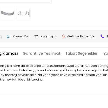
Et
Yorum Yaz
Karşılaştır
Gelince Haber Ver
çıklaması
Garanti ve Teslimat
Taksit Seçenekleri
Yo
hem şıklık hem de ekstra koruma kazandırır. Özel olarak Citroën Berl
tif bir hava katarken, çamurluklarınızı yolda karşılaşabileceğiniz dar
lay montajı sayesinde hızla yerleştirebilir ve aracınıza hemen yeni bi
emek için ideal bir tercihtir.