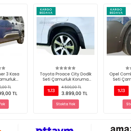
KARGO
KARGO
BEDAVA
BEDAVA
Stokta Yok
Stokta Yok
er 3 Kasa
Toyota Proace City Dodik
Opel Comb
Çamurluk
Seti Çamurluk Koruma
Seti Ça
aplama
Kaplama
K
0,00 TL
4.500,00 TL
%13
%13
99,00 TL
3.899,00 TL
Yok
Stokta Yok
St