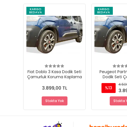
KARGO
KARGO
BEDAVA
BEDAVA
Stokta Yok
Fiat Doblo 3 Kasa Dodik Seti
Peugeot Partn
Çamurluk Koruma Kaplama
Dodik Seti 
Koruma K
4.50
3.899,00 TL
%13
3.8
Stokta Yok
Stokta 