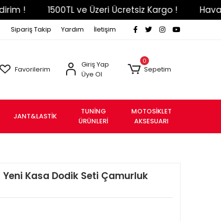
!
1500TL ve Üzeri Ücretsiz Kargo !
Havale Ef
Sipariş Takip
Yardım
İletişim
0
Giriş Yap
Favorilerim
Sepetim
Üye Ol
TUNİNG
MOTOSİKLET
JANT&LASTİK
ÜRÜNLERİ
AKSESUARI
+ Yeni Kasa Dodik Seti Çamurluk