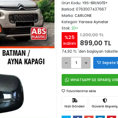
Ürün Kodu:
YRS-BRLNG19+
Barkod:
0763007437667
Marka:
CARLONE
Kategori:
Yarasa Aynalar
Stok:
20+
1.200,00 TL
%25
899,00 TL
indirim
74,92 TL 'den başlayan taksitle
Sepete 
WHATSAPP İLE SİPARİŞ VE
Favorilerime ekle
Hızlı Gönderi
Güvenli Alışveriş