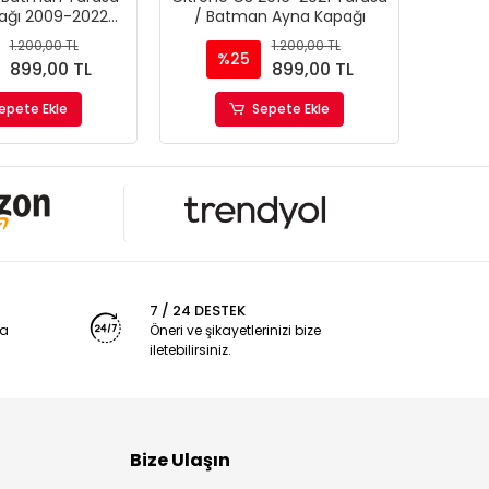
ağı 2009-2022
/ Batman Ayna Kapağı
Yar
lak Siyah Piano
1.200,00 TL
1.200,00 TL
Black
%25
899,00 TL
899,00 TL
epete Ekle
Sepete Ekle
7 / 24 DESTEK
ya
Öneri ve şikayetlerinizi bize
iletebilirsiniz.
Bize Ulaşın