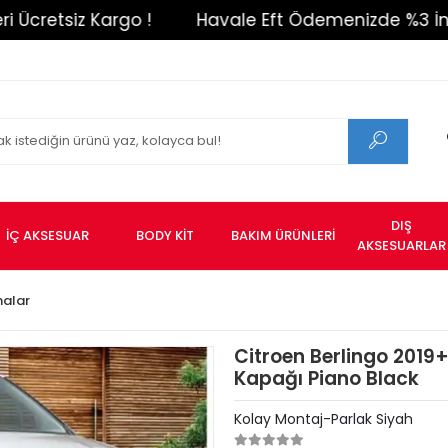
tsiz Kargo !
Havale Eft Ödemenizde %3 İndirim !
DIŞ
İÇ AKSESUAR
BODY KİT
BAKIM ÜRÜNLERİ
AKSESUARLAR
nalar
Citroen Berlingo 201
Kapağı Piano Black
Kolay Montaj-Parlak Siyah