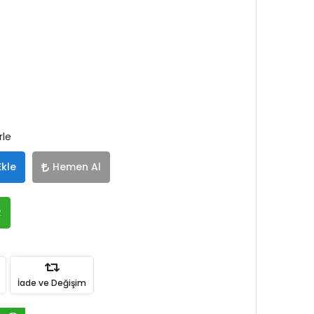
rle
Ekle
Hemen Al
R
İade ve Değişim