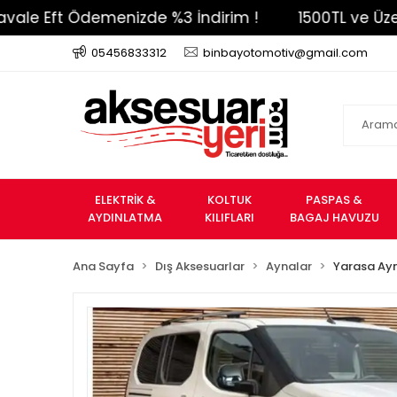
ft Ödemenizde %3 İndirim !
1500TL ve Üzeri Ücre
05456833312
binbayotomotiv@gmail.com
ELEKTRİK &
KOLTUK
PASPAS &
AYDINLATMA
KILIFLARI
BAGAJ HAVUZU
Ana Sayfa
Dış Aksesuarlar
Aynalar
Yarasa Ay