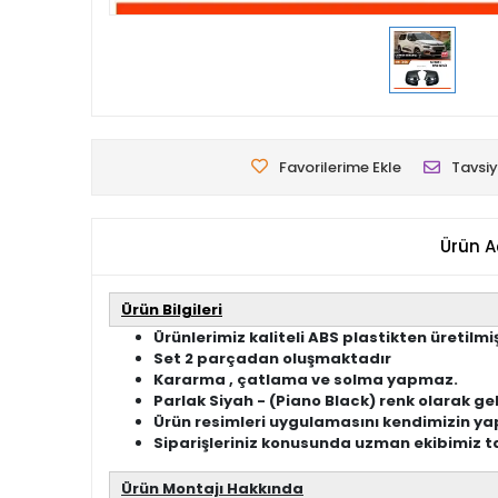
Favorilerime Ekle
Tavsiy
Ürün A
Ürün Bilgileri
Ürünlerimiz kaliteli ABS plastikten üretilmiş
Set 2 parçadan oluşmaktadır
Kararma , çatlama ve solma yapmaz.
Parlak Siyah - (Piano Black) renk olarak ge
Ürün resimleri uygulamasını kendimizin yap
Siparişleriniz konusunda uzman ekibimiz ta
Ürün Montajı Hakkında