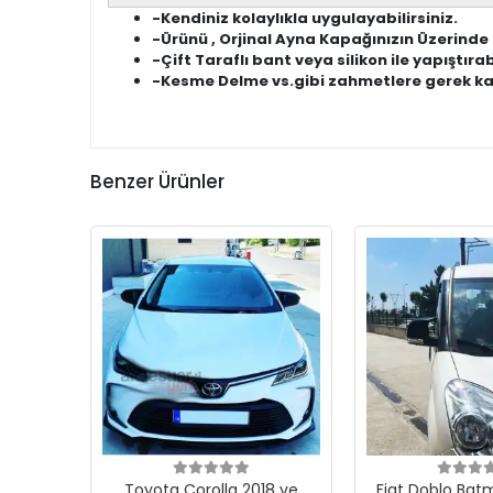
-Kendiniz kolaylıkla uygulayabilirsiniz.
-Ürünü , Orjinal Ayna Kapağınızın Üzerinde
-Çift Taraflı bant veya silikon ile yapıştırab
-Kesme Delme vs.gibi zahmetlere gerek kalm
Benzer Ürünler
Toyota Corolla 2018 ve
Fiat Doblo Bat