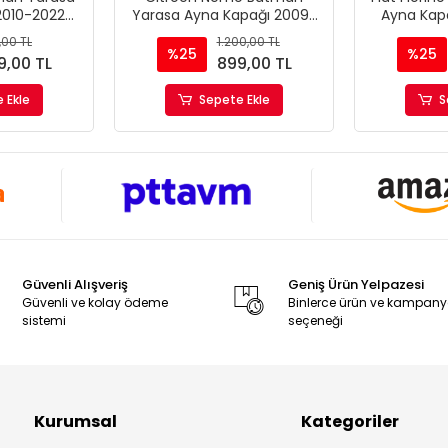
2010-2022
Yarasa Ayna Kapağı 2009-
Ayna Kap
Tip
2022 Uyumlu Parlak Siyah
Uyumlu Par
,00 TL
1.200,00 TL
Piano Black
%25
%25
9,00 TL
899,00 TL
 Ekle
Sepete Ekle
S
Güvenli Alışveriş
Geniş Ürün Yelpazesi
Güvenli ve kolay ödeme
Binlerce ürün ve kampan
sistemi
seçeneği
Kurumsal
Kategoriler