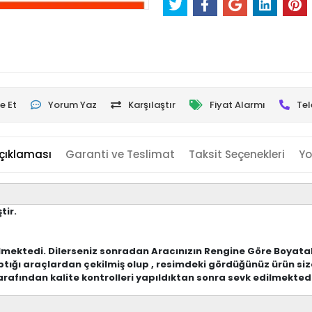
e Et
Yorum Yaz
Karşılaştır
Fiyat Alarmı
Tel
çıklaması
Garanti ve Teslimat
Taksit Seçenekleri
Yo
tir.
lmektedi. Dilerseniz sonradan Aracınızın Rengine Göre Boyatabi
tığı araçlardan çekilmiş olup , resimdeki gördüğünüz ürün siz
rafından kalite kontrolleri yapıldıktan sonra sevk edilmekted