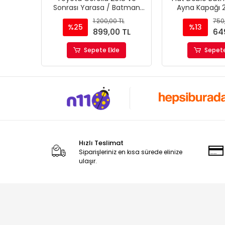
Sonrası Yarasa / Batman
Ayna Kapağı 
Ayna Kapağı
Geniş 
1.200,00 TL
750
%25
%13
899,00 TL
64
Sepete Ekle
Sepete
Hızlı Teslimat
Siparişleriniz en kısa sürede elinize
ulaşır.