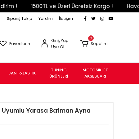
1500TL ve Üzeri Ücretsiz Kargo !
Havale Eft
Sipariş Takip
Yardım
İletişim
0
Giriş Yap
Favorilerim
Sepetim
Üye Ol
TUNİNG
MOTOSİKLET
JANT&LASTİK
ÜRÜNLERİ
AKSESUARI
9+ Uyumlu Yarasa Batman Ayna