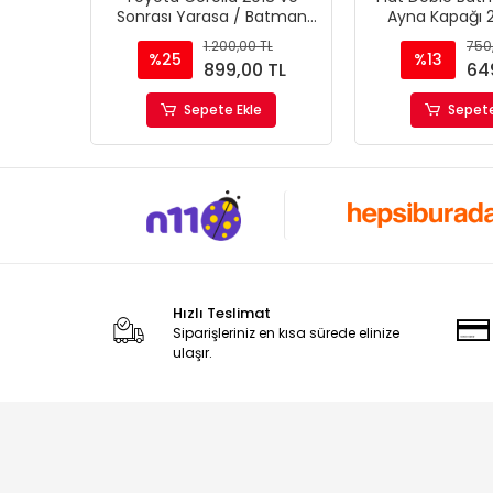
Sonrası Yarasa / Batman
Ayna Kapağı 
Ayna Kapağı
Geniş 
1.200,00 TL
750
%25
%13
899,00 TL
64
Sepete Ekle
Sepete
Hızlı Teslimat
Siparişleriniz en kısa sürede elinize
ulaşır.