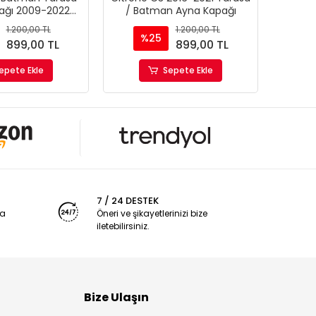
ağı 2009-2022
/ Batman Ayna Kapağı
Yar
lak Siyah Piano
1.200,00 TL
1.200,00 TL
Black
%25
899,00 TL
899,00 TL
epete Ekle
Sepete Ekle
7 / 24 DESTEK
ya
Öneri ve şikayetlerinizi bize
iletebilirsiniz.
Bize Ulaşın