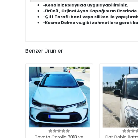
-Kendiniz kolaylıkla uygulayabilirsiniz.
-Ürünü , Orjinal Ayna Kapağınızın Üzerinde
-Çift Taraflı bant veya silikon ile yapıştırab
-Kesme Delme vs.gibi zahmetlere gerek kalm
Benzer Ürünler
Toyota Corolla 2018 ve
Fiat Doblo Bat