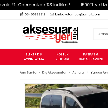
Eft Ödemenizde %3 İndirim !
1500TL ve Üzeri Ücre
05456833312
binbayotomotiv@gmail.com
ELEKTRİK &
KOLTUK
PASPAS &
AYDINLATMA
KILIFLARI
BAGAJ HAVUZU
Ana Sayfa
Dış Aksesuarlar
Aynalar
Yarasa Ay