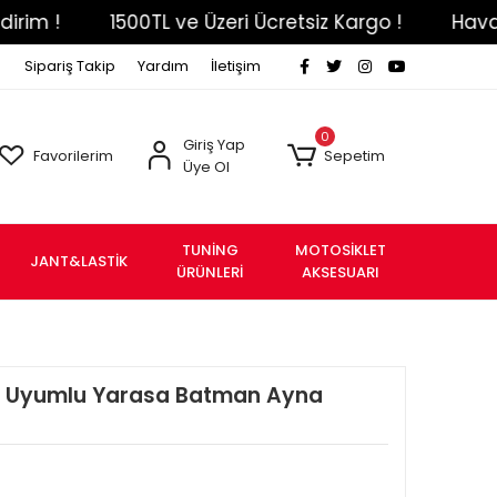
!
1500TL ve Üzeri Ücretsiz Kargo !
Havale Eft
Sipariş Takip
Yardım
İletişim
0
Giriş Yap
Favorilerim
Sepetim
Üye Ol
TUNİNG
MOTOSİKLET
JANT&LASTİK
ÜRÜNLERİ
AKSESUARI
2+ Uyumlu Yarasa Batman Ayna