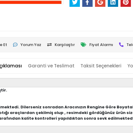
e Et
Yorum Yaz
Karşılaştır
Fiyat Alarmı
Tel
çıklaması
Garanti ve Teslimat
Taksit Seçenekleri
Yo
tir.
lmektedi. Dilerseniz sonradan Aracınızın Rengine Göre Boyatabi
tığı araçlardan çekilmiş olup , resimdeki gördüğünüz ürün siz
rafından kalite kontrolleri yapıldıktan sonra sevk edilmekted