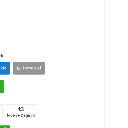
rle
Ekle
Hemen Al
R
İade ve Değişim