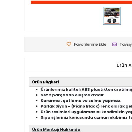
Favorilerime Ekle
Tavsiy
Ürün A
Ürün Bilgileri
Ürünlerimiz kaliteli ABS plastikten üretilmiş
Set 2 parçadan oluşmaktadır
Kararma , çatlama ve solma yapmaz.
Parlak Siyah - (Piano Black) renk olarak ge
Ürün resimleri uygulamasını kendimizin yap
Siparişleriniz konusunda uzman ekibimiz ta
Ürün Montajı Hakkında