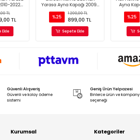
2010-2022
Yarasa Ayna Kapağı 2009-
Ayna Kap
Tip
2022 Uyumlu Parlak Siyah
Uyumlu Par
,00 TL
1.200,00 TL
Piano Black
%25
%25
9,00 TL
899,00 TL
 Ekle
Sepete Ekle
S
Güvenli Alışveriş
Geniş Ürün Yelpazesi
Güvenli ve kolay ödeme
Binlerce ürün ve kampan
sistemi
seçeneği
Kurumsal
Kategoriler