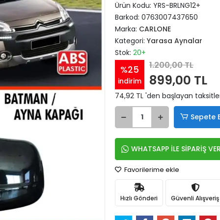
Ürün Kodu:
YRS-BRLNG12+
Barkod:
0763007437650
Marka:
CARLONE
Kategori:
Yarasa Aynalar
Stok:
20+
1.200,00 TL
%25
899,00 TL
indirim
74,92 TL 'den başlayan taksitle
Sepete 
WHATSAPP İLE SİPARİŞ VE
Favorilerime ekle
Hızlı Gönderi
Güvenli Alışveriş