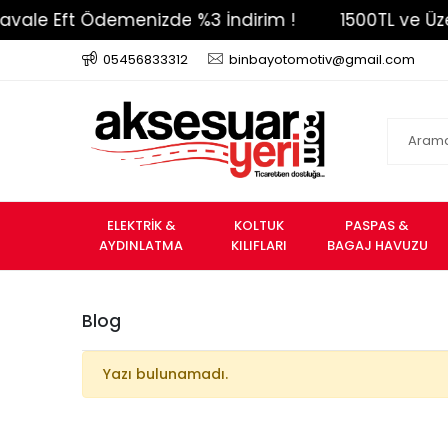
ale Eft Ödemenizde %3 İndirim !
1500TL ve Üzer
05456833312
binbayotomotiv@gmail.com
ELEKTRİK &
KOLTUK
PASPAS &
AYDINLATMA
KILIFLARI
BAGAJ HAVUZU
Blog
Yazı bulunamadı.