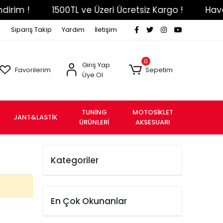
rim !
1500TL ve Üzeri Ücretsiz Kargo !
Haval
Sipariş Takip
Yardım
İletişim
0
Giriş Yap
Favorilerim
Sepetim
Üye Ol
TUNİNG
MOTOSİKLET
JANT&LASTİK
ÜRÜNLERİ
AKSESUARI
Kategoriler
En Çok Okunanlar