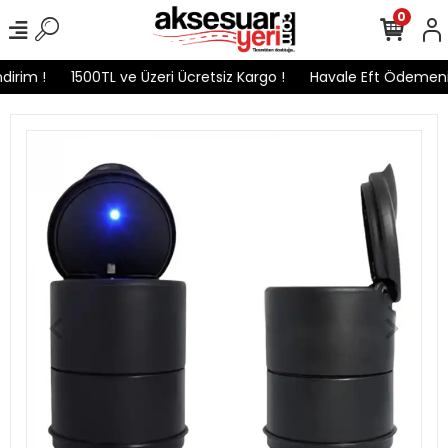
0
irim !
1500TL ve Üzeri Ücretsiz Kargo !
Havale Eft Ödemenizd