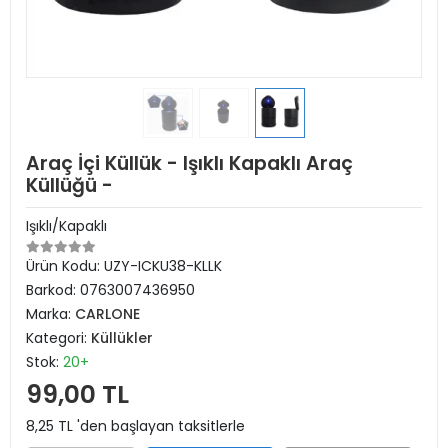
Araç İçi Küllük - Işıklı Kapaklı Araç
Küllüğü -
Işıklı/Kapaklı
Ürün Kodu:
UZY-ICKU38-KLLK
Barkod:
0763007436950
Marka:
CARLONE
Kategori:
Küllükler
Stok:
20+
99,00 TL
8,25 TL 'den başlayan taksitlerle