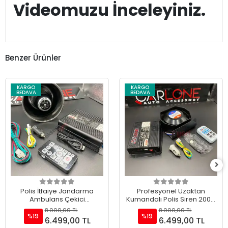
Videomuzu İnceleyiniz.
Benzer Ürünler
KARGO
KARGO
BEDAVA
BEDAVA
Polis İtfaiye Jandarma
Profesyonel Uzaktan
Ambulans Çekici
Kumandalı Polis Siren 200w
Profesyonel Konuşmalı
Mikrofonlu- Mini Siren
8.000,00 TL
8.000,00 TL
Siren 200w
Yüksek Kalite
%19
%19
6.499,00 TL
6.499,00 TL