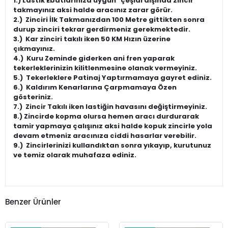
1.)
Lastik Ebatlarınıza uygun
çeşidi dışında zincir
takmayınız aksi halde aracınız zarar görür.
2.)
Zinciri İlk Takmanızdan 100 Metre gittikten sonra
durup zinciri tekrar gerdirmeniz gerekmektedir.
3.)
Kar zinciri takılı iken 50 KM Hızın üzerine
çıkmayınız.
4.)
Kuru Zeminde giderken ani fren yaparak
tekerleklerinizin kilitlenmesine olanak vermeyiniz.
5.)
Tekerleklere Patinaj Yaptırmamaya gayret ediniz.
6.)
Kaldırım Kenarlarına Çarpmamaya Özen
gösteriniz.
7.)
Zincir Takılı iken lastiğin havasını değiştirmeyiniz.
8.)
Zincirde kopma olursa hemen aracı durdurarak
tamir yapmaya çalışınız aksi halde kopuk zincirle yola
devam etmeniz aracınıza ciddi hasarlar verebilir.
9.)
Zincirlerinizi kullandıktan sonra yıkayıp, kurutunuz
ve temiz olarak muhafaza ediniz.
Benzer Ürünler