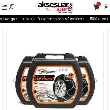
0
z Kargo !
Havale Eft Ödemenizde %3 İndirim !
1500TL ve Üze