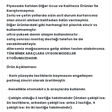
Piyasada Satılan Diğer Ucuz ve Kalitesiz Ürünler İle
Karıştırmayınız.
Zorlu ve çetin yollarda sizin acil durum kurtarıcınız
olan zinciri alırken kaliteden ödün vermeyiniz.
Diğer ürünlerdeki gibi herhangi bir plastık zincir vs
kullanılmamıştır.
ultra yuksek demir alaşım kullanılmıstır .
satış sonrası montaj desteği telefon ile de
verebilmekteyiz.
dilerseniz mağazamıza gelip elden teslım alabılırsınız.
TÜM BİNEK ARAÇLARA UYGUN MODELLER
STOĞUMUZDADIR.
Ürün Açıklaması:
· Karlı yüzeyde lastiklerin kaymasını engelleyen
patinaj zinciri olarak üretilmiştir.
· Genellikle otomobil v.b araçlarda kullanılır.
· Çekişin olduğu 2 lastiğe takılmalıdır (önden çekişli ise;
ön lastiklere, arkadan çekişli ise; arka 2 lastiğe, 4
çekişli ise; ön iki lastiğe takılmalıdır).