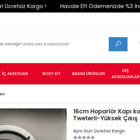
etsiz Kargo !
Havale Eft Ödemenizde %3 İndirim 
DIŞ
İÇ AKSESUAR
BODY KİT
BAKIM ÜRÜNLERİ
AKSESUARLAR
eri
16cm Hoparlör Kapı ko
Tweterli-Yüksek Çıkış
Aynı Gün Ücretsiz Kargo