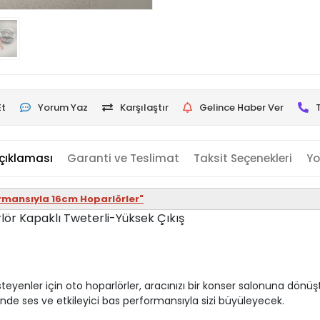
Et
Yorum Yaz
Karşılaştır
Gelince Haber Ver
çıklaması
Garanti ve Teslimat
Taksit Seçenekleri
Yo
ormansıyla 16cm Hoparlörler"
ör Kapaklı Tweterli-Yüksek Çıkış
enler için oto hoparlörler, aracınızı bir konser salonuna dönüşt
iğinde ses ve etkileyici bas performansıyla sizi büyüleyecek.