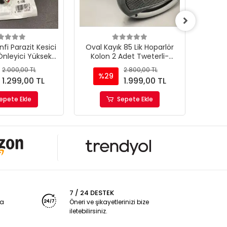
i Parazit Kesici
Oval Kayık 85 Lik Hoparlör
13cm H
Önleyici Yüksek
Kolon 2 Adet Tweterli-
Adet
Kalite
Yüksek Çıkış
Kolon T
2.000,00 TL
2.800,00 TL
%29
%
1.299,00 TL
1.999,00 TL
epete Ekle
Sepete Ekle
7 / 24 DESTEK
ya
Öneri ve şikayetlerinizi bize
iletebilirsiniz.