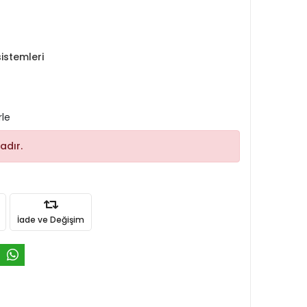
istemleri
rle
adır.
İade ve Değişim