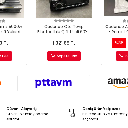
0rms 5000w
Cadence Oto Teyip
Cadence Anf
Amfi Yüksek
Bluetoothlu Çift Usbli 60X4
- Parazit 
e
Watt Aux Çıkışlı
9 TL
1.321,68 TL
%35
 Ekle
Sepete Ekle
S
Güvenli Alışveriş
Geniş Ürün Yelpazesi
Güvenli ve kolay ödeme
Binlerce ürün ve kampan
sistemi
seçeneği