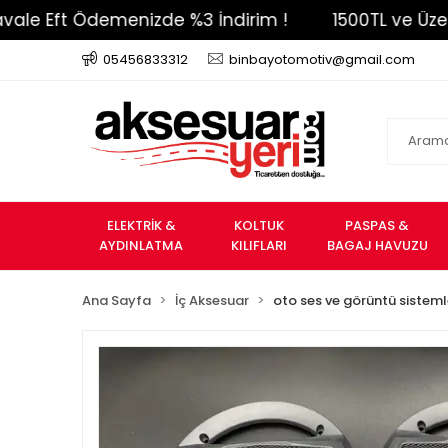
Eft Ödemenizde %3 İndirim !
1500TL ve Üzeri Ücr
05456833312
binbayotomotiv@gmail.com
ELEKTRİK &
KOLTUK
PASPAS &
AYDINLATMA
KILIFLARI
BAGAJ HAVUZU
Ana Sayfa
İç Aksesuar
oto ses ve görüntü sisteml