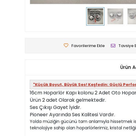
Favorilerime Ekle
Tavsiye 
Ürün A
"Küçük Boyut, Büyük Ses! Keşfedin: Güçlü Perf
16cm Hoparlör Kapı kolonu 2 Adet Oto Hoparl
Ürün 2 adet Olarak gelmektedir.
Ses Çıkışı Gayet İyidir.
Pioneer Ayarında Ses Kalitesi Vardır.
Yolda müziğin gücünü tam anlamıyla hissetmek istey
teknolojiye sahip olan hoparlörlerimiz, kristal netl