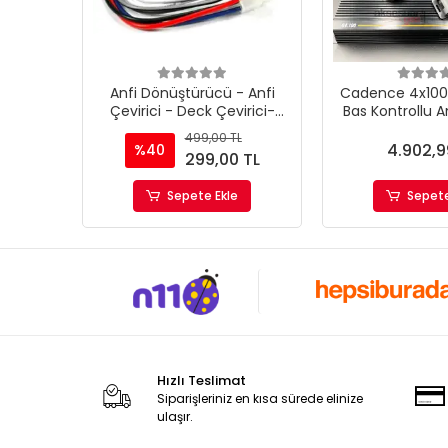
Anfi Dönüştürücü - Anfi
Cadence 4x10
Çevirici - Deck Çevirici-
Bas Kontrollu 
Amfi Çevirici TD55
Kalit
499,00 TL
4.902,9
%40
299,00 TL
Sepete Ekle
Sepete
Hızlı Teslimat
Siparişleriniz en kısa sürede elinize
ulaşır.