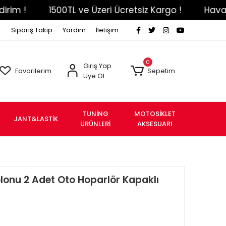
!
1500TL ve Üzeri Ücretsiz Kargo !
Havale Eft
Sipariş Takip
Yardım
İletişim
0
Giriş Yap
Favorilerim
Sepetim
Üye Ol
TUNİNG
MOTOSİKLET
JANT&LASTİK
ÜRÜNLERİ
AKSESUARI
lonu 2 Adet Oto Hoparlör Kapaklı